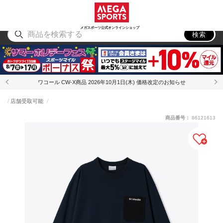
スポーツ
アウトドア
ブランド
アイテム
から探す
から探す
から探す
から探す
メガスポーツ公式オンラインショップ
検索
ワコール CW-X商品 2026年10月1日(木) 価格改定のお知らせ
店舗受取可能
商品番号：
86121613