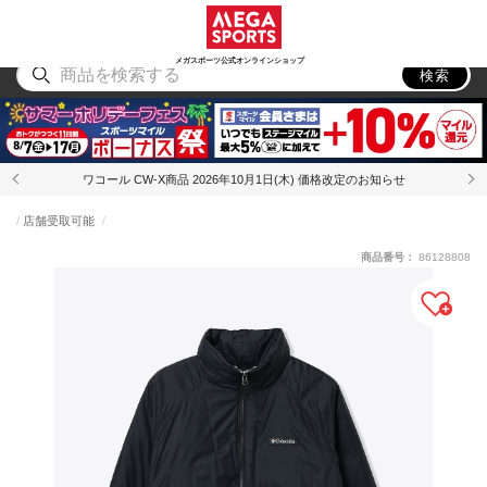
スポーツ
アウトドア
ブランド
アイテム
から探す
から探す
から探す
から探す
メガスポーツ公式オンラインショップ
検索
ワコール CW-X商品 2026年10月1日(木) 価格改定のお知らせ
店舗受取可能
商品番号：
86128808