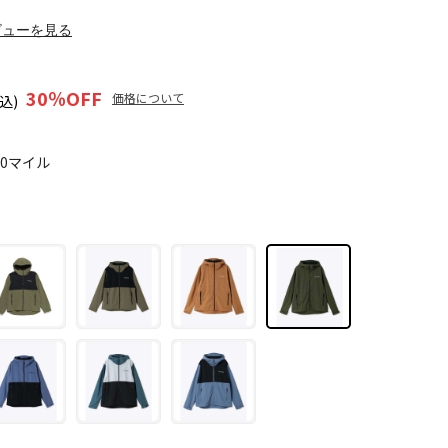
ビューを見る
30
％OFF
価格について
込)
60マイル