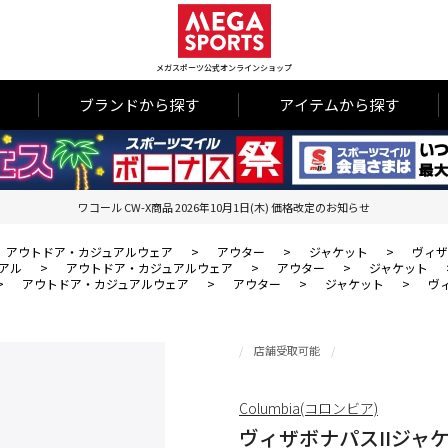
メガスポーツ公式オンラインショップ
ブランドから探す
アイテムから探す
ワコール CW-X商品 2026年10月1日(木) 価格改定のお知らせ
アウトドア・カジュアルウェア
>
アウター
>
ジャケット
>
ヴィザ
アル
>
アウトドア・カジュアルウェア
>
アウター
>
ジャケット
>
アウトドア・カジュアルウェア
>
アウター
>
ジャケット
>
ヴ
店舗受取可能
Columbia(コロンビア)
ヴィザボナパスIIジャ