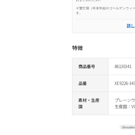
※繁忙期（年末年始やゴールデンウィー
す。
詳し
特徴
商品番号
86130341
品番
XE9226-34
素材・生産
プレーンウ
国
生産国：VI
Shoulder