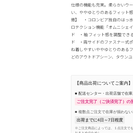
仕様の機能も充実。柔らかいウ
い、ややゆとりのあるフィット
徴】 ・コロンビア独自のはっ水
ロテクション機能「オムニシェイド
ド ・袖:フィット感を調整でき
ド ・両サイドのファスナー式
ね着しやすいややゆとりのある
どのアウトドアシーン、タウンユ
【商品出荷についてご案内】
■ 配送センター・出荷店舗で在
ご注文完了（ご決済完了）の
■ 複数点ご注文で在庫が揃わない
出荷までに4日～7日程度
※ご注文商品によっては、１点注文でも
おまとめのため）