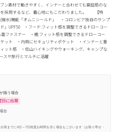
ーブン素材で動きやすく、インナーと合わせても窮屈感のな
感を採用するなど、着心地にもこだわりました。 【特
(撥水)機能「オムニシールド」 ・コロンビア独自のサンプ
」UPF50 ・フード:フィット感を調整できるドローコー
る面ファスナー ・裾:フィット感を調整できるドローコー
ポケット ・内側にセキュリティポケット ・インナーと重
フィット感 ・低山ハイキングやウォーキング、キャンプな
ースや旅行とマルチに活躍
庫が揃う場合
翌日に出荷
場合
出荷までに4日～7日程度お時間を頂く場合もございます（お取り寄せ・