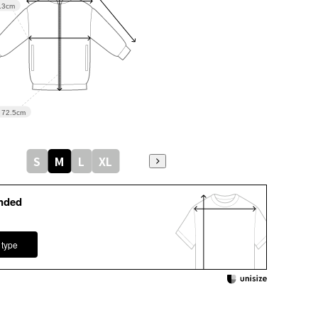
.3cm
72.5cm
S
M
L
XL
nded
 type