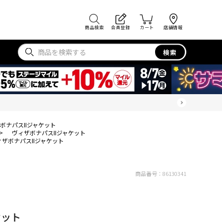
商品検索
会員登録
カート
店舗情報
検索
ボナパスIIジャケット
>
ヴィザボナパスIIジャケット
ィザボナパスIIジャケット
商品番号：
86130341
ケット