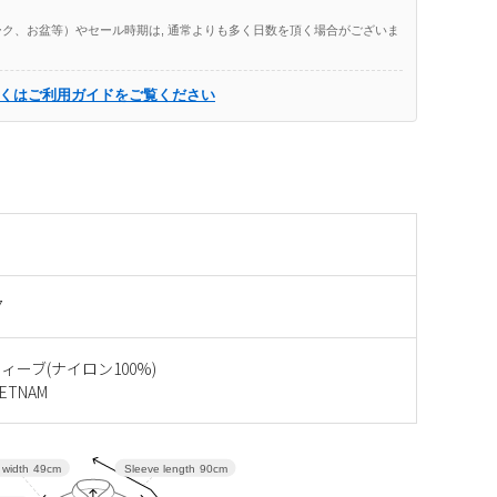
ク、お盆等）やセール時期は, 通常よりも多く日数を頂く場合がございま
くはご利用ガイドをご覧ください
7
ィーブ(ナイロン100%)
ETNAM
 width
49cm
Sleeve length
90cm