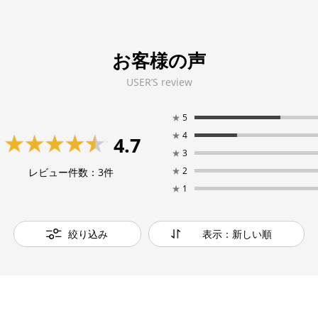
お客様の声
USER’S review
★
5
★
4
4.7
★
3
★
2
レビュー件数：
3
件
★
1
絞り込み
表示：新しい順