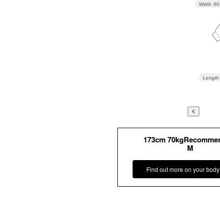
Width
60
Length
173cm 70kgRecomme
M
Find out more on your body