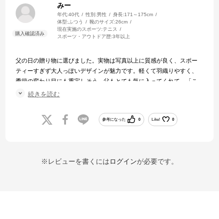
みー
年代:
40代
性別:
男性
身長:
171～175cm
体型:
ふつう
靴のサイズ:
26cm
現在実施のスポーツ:
テニス
スポーツ・アウトドア歴:
3年以上
父の日の贈り物に選びました。実物は写真以上に質感が良く、スポー
ティーすぎず大人っぽいデザインが魅力です。軽くて羽織りやすく、
季節の変わり目にも重宝しそう。父もとても気に入ってくれて、「こ
れ着て出かけるのが楽しみ」と喜んでいました。プレゼントに選んで
続きを読む
大正解でした！
参考になった
0
Like!
0
※レビューを書くには
ログイン
が必要です。