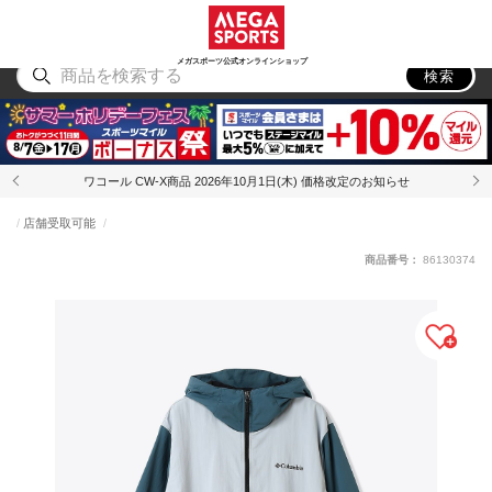
スポーツ
アウトドア
ブランド
アイテム
から探す
から探す
から探す
から探す
メガスポーツ公式オンラインショップ
検索
ワコール CW-X商品 2026年10月1日(木) 価格改定のお知らせ
店舗受取可能
商品番号：
86130374