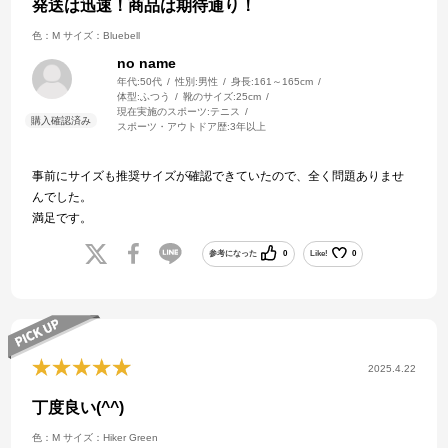
発送は迅速！商品は期待通り！
色：M
サイズ：Bluebell
no name
年代:
50代
性別:
男性
身長:
161～165cm
体型:
ふつう
靴のサイズ:
25cm
現在実施のスポーツ:
テニス
スポーツ・アウトドア歴:
3年以上
事前にサイズも推奨サイズが確認できていたので、全く問題ありませ
んでした。
満足です。
参考になった
0
Like!
0
2025.4.22
丁度良い(^^)
色：M
サイズ：Hiker Green