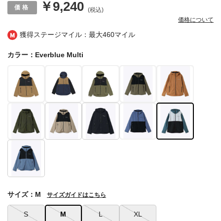
￥9,240
(税込)
価格について
獲得ステージマイル：最大
460マイル
カラー：Everblue Multi
サイズ：M
サイズガイドはこちら
S
M
L
XL