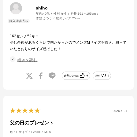
shiho
年代:
40代
性別:
女性
身長:
161～165cm
体型:
ふつう
靴のサイズ:
25cm
162センチ52キロ
少し余裕があるくらいで来たかったのでメンズMサイズを購入。思って
いたとおりのサイズ感でした！
お店の対応も丁寧で梱包もキレイにしてくれていて商品注文から到着
続きを読む
まで4.日程でした。
ありがとうございました！
参考になった
0
Like!
0
2026.6.21
父の日のプレゼント
色：L
サイズ：Everblue Multi