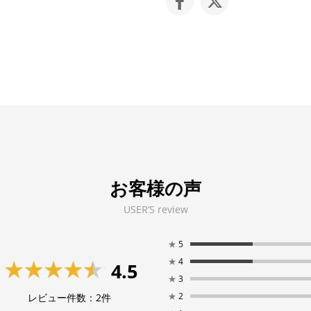
お客様の声
USER’S review
★
5
★
4
4.5
★
3
★
2
レビュー件数：
2
件