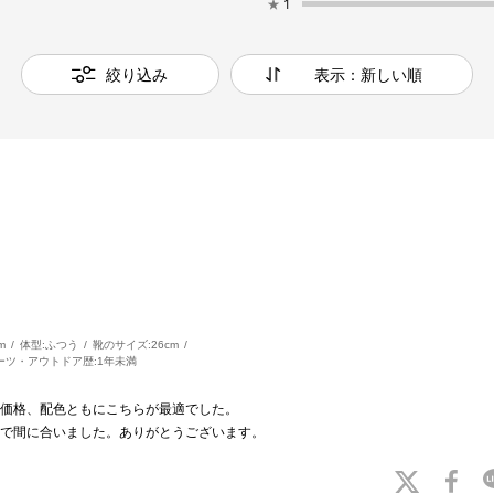
★
1
絞り込み
表示：新しい順
m
体型:
ふつう
靴のサイズ:
26cm
ーツ・アウトドア歴:
1年未満
価格、配色ともにこちらが最適でした。
リで間に合いました。ありがとうございます。