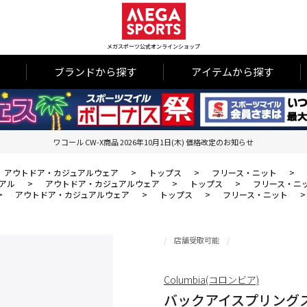
メガスポーツ公式オンラインショップ
ブランドから探す
アイテムから探す
ワコール CW-X商品 2026年10月1日(木) 価格改定のお知らせ
アウトドア・カジュアルウェア
>
トップス
>
フリース・ニット
>
アル
>
アウトドア・カジュアルウェア
>
トップス
>
フリース・ニ
>
アウトドア・カジュアルウェア
>
トップス
>
フリース・ニット
店舗受取可能
Columbia(コロンビア)
バックアイスプリング