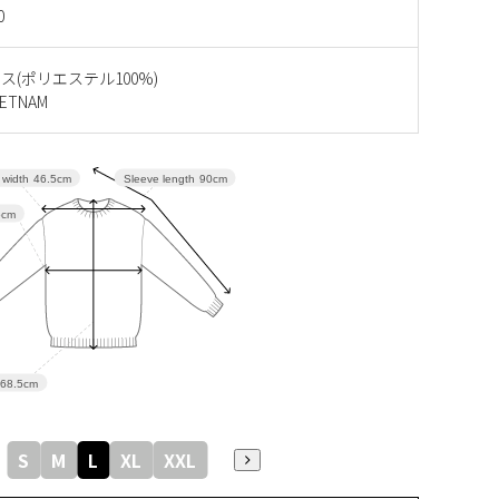
0
ス(ポリエステル100%)
ETNAM
Sleeve length
90cm
 width
46.5cm
5cm
68.5cm
S
M
L
XL
XXL