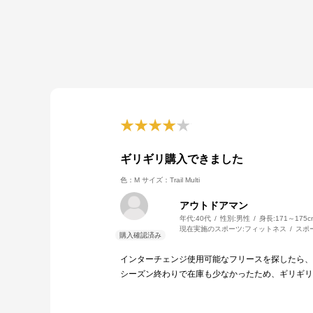
ギリギリ購入できました
色：M
サイズ：Trail Multi
アウトドアマン
年代:
40代
性別:
男性
身長:
171～175c
現在実施のスポーツ:
フィットネス
スポ
インターチェンジ使用可能なフリースを探したら、
シーズン終わりで在庫も少なかったため、ギリギ