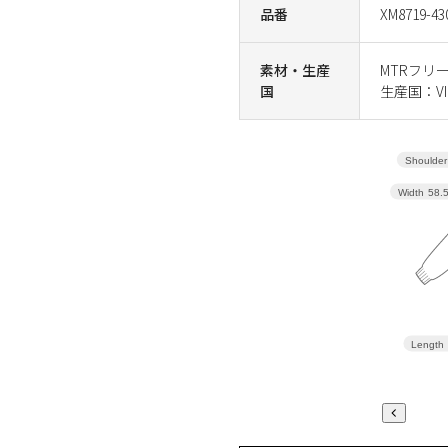
品番
XM8719-43
素材・生産
MTRフリー
国
生産国：VI
Shoulder
Width
58.
Length