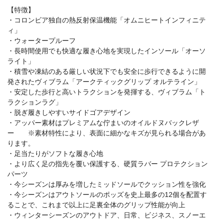
【特徴】
・コロンビア独自の熱反射保温機能「オムニヒートインフィニテ
ィ」
・ウォータープルーフ
・長時間使用でも快適な履き心地を実現したインソール「オーソ
ライト」
・積雪や凍結のある厳しい状況下でも安全に歩行できるように開
発されたヴィブラム「アークティックグリップ オルテライン」
・安定した歩行と高いトラクションを発揮する、ヴィブラム「ト
ラクションラグ」
・脱ぎ履きしやすいサイドゴアデザイン
・アッパー素材はプレミアムな佇まいのオイルドヌバックレザ
ー ※素材特性により、表面に細かなキズが見られる場合があ
ります。
・足当たりがソフトな履き心地
・より広く足の指先を覆い保護する、硬質ラバー プロテクション
パーツ
・今シーズンは厚みを増したミッドソールでクッション性を強化
・今シーズンはアウトソールのポッズを史上最多の12個を配置す
ることで、これまで以上に足裏全体のグリップ性能が向上
・ウィンターシーズンのアウトドア、日常、ビジネス、スノーエ