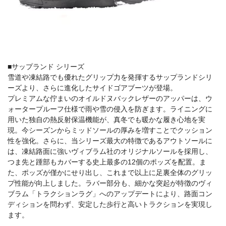
■サップランド シリーズ
雪道や凍結路でも優れたグリップ力を発揮するサップランドシリ
ーズより、さらに進化したサイドゴアブーツが登場。
プレミアムな佇まいのオイルドヌバックレザーのアッパーは、ウ
ォータープルーフ仕様で雨や雪の侵入を防ぎます。ライニングに
用いた独自の熱反射保温機能が、真冬でも暖かな履き心地を実
現。今シーズンからミッドソールの厚みを増すことでクッション
性を強化。さらに、当シリーズ最大の特徴であるアウトソールに
は、凍結路面に強いヴィブラム社のオリジナルソールを採用し、
つま先と踵部もカバーする史上最多の12個のポッズを配置。ま
た、ポッズが僅かにせり出し、これまで以上に足裏全体のグリッ
プ性能が向上しました。ラバー部分も、細かな突起が特徴のヴィ
ブラム「トラクションラグ」へのアップデートにより、路面コン
ディションを問わず、安定した歩行と高いトラクションを実現し
ます。