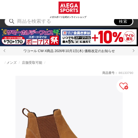
スポーツ
アウトドア
ブランド
アイテム
から探す
から探す
から探す
から探す
メガスポーツ公式オンラインショップ
検索
ワコール CW-X商品 2026年10月1日(木) 価格改定のお知らせ
メンズ
店舗受取可能
商品番号：
86133790