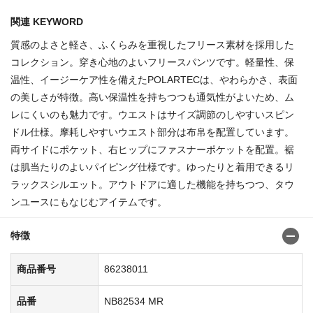
関連 KEYWORD
質感のよさと軽さ、ふくらみを重視したフリース素材を採用した
コレクション。穿き心地のよいフリースパンツです。軽量性、保
温性、イージーケア性を備えたPOLARTECは、やわらかさ、表面
の美しさが特徴。高い保温性を持ちつつも通気性がよいため、ム
レにくいのも魅力です。ウエストはサイズ調節のしやすいスピン
ドル仕様。摩耗しやすいウエスト部分は布帛を配置しています。
両サイドにポケット、右ヒップにファスナーポケットを配置。裾
は肌当たりのよいパイピング仕様です。ゆったりと着用できるリ
ラックスシルエット。アウトドアに適した機能を持ちつつ、タウ
ンユースにもなじむアイテムです。
特徴
商品番号
86238011
品番
NB82534 MR