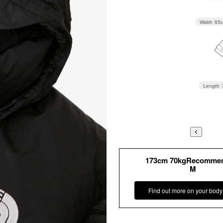
Width
65
Length
173cm 70kgRecomme
M
Find out more on your body