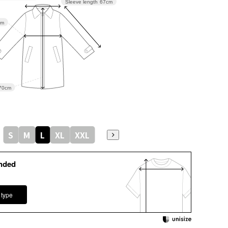
Sleeve length
67cm
cm
70cm
S
M
L
XL
XXL
nded
 type