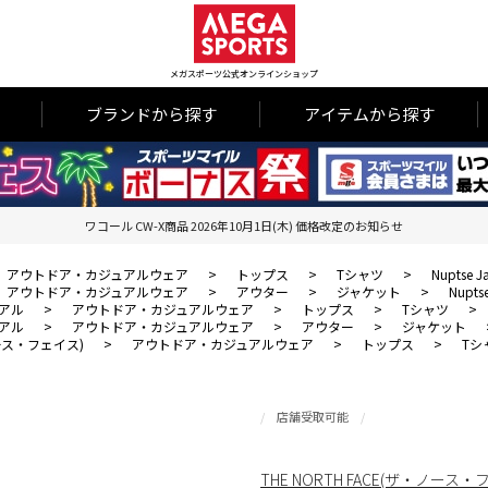
メガスポーツ公式オンラインショップ
ブランドから探す
アイテムから探す
ワコール CW-X商品 2026年10月1日(木) 価格改定のお知らせ
アウトドア・カジュアルウェア
>
トップス
>
Tシャツ
>
Nuptse
アウトドア・カジュアルウェア
>
アウター
>
ジャケット
>
Nupt
アル
>
アウトドア・カジュアルウェア
>
トップス
>
Tシャツ
>
アル
>
アウトドア・カジュアルウェア
>
アウター
>
ジャケット
・ノース・フェイス)
>
アウトドア・カジュアルウェア
>
トップス
>
Tシ
店舗受取可能
THE NORTH FACE(ザ・ノース・