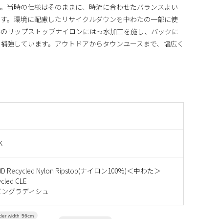
ト。当時の仕様はそのままに、時流に合わせたバランスよい
ます。環境に配慮したリサイクルダウンを中わたの一部に使
ルのリップストップナイロンにはっ水加工を施し、パックに
補強しています。アウトドアからタウンユースまで、幅広く
K
 Recycled Nylon Ripstop(ナイロン100%)＜中わた＞
cled CLE
バングラディシュ
der width
56cm