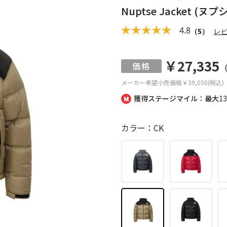
Nuptse Jacket (
4.8
（5）
レ
￥27,335
メーカー希望小売価格
￥39,050(税込)
獲得ステージマイル：最大
1
カラー：CK