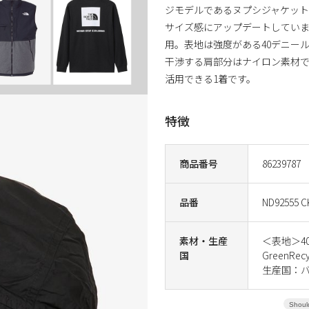
ジモデルであるヌプシジャケッ
サイズ感にアップデートしてい
用。表地は強度がある40デニー
干渉する肩部分はナイロン素材で
活用できる1着です。
特徴
商品番号
86239787
品番
ND92555 C
素材・生産
＜表地＞40D
国
GreenRecy
生産国：
Shoul