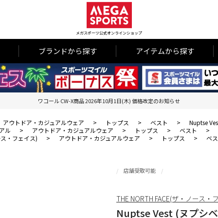
メガスポーツ公式オンラインショップ
ブランドから探す
アイテムから探す
ワコール CW-X商品 2026年10月1日(木) 価格改定のお知らせ
アウトドア・カジュアルウェア
>
トップス
>
ベスト
>
Nuptse V
アル
>
アウトドア・カジュアルウェア
>
トップス
>
ベスト
>
・ノース・フェイス)
>
アウトドア・カジュアルウェア
>
トップス
>
ベス
店舗受取可能
THE NORTH FACE(ザ・ノース・
Nuptse Vest (ヌプシ