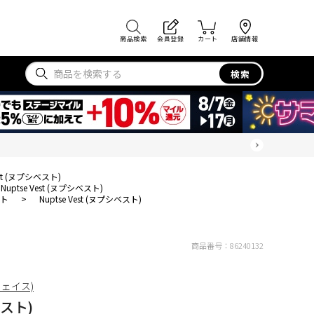
商品検索
会員登録
カート
店舗情報
検索
est (ヌプシベスト)
Nuptse Vest (ヌプシベスト)
ト
>
Nuptse Vest (ヌプシベスト)
商品番号：
86240132
フェイス)
ベスト)