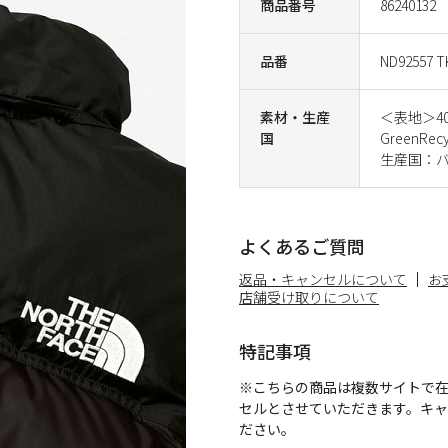
商品番号
86240132
品番
ND92557 T
素材・生産
＜表地＞40D
国
GreenRecy
生産国：
よくあるご質問
返品・キャンセルについて
お
店舗受け取りについて
特記事項
※こちらの商品は複数サイトで
セルとさせていただきます。キ
ださい。