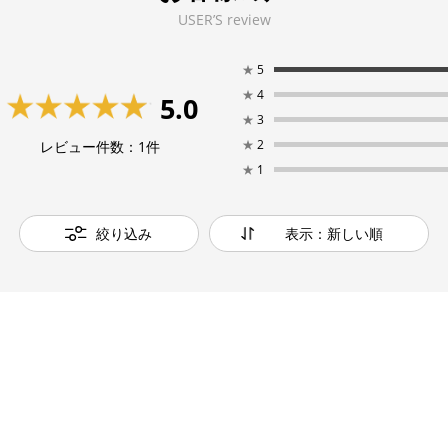
USER’S review
★
5
★
4
5.0
★
3
★
2
レビュー件数：
1
件
★
1
絞り込み
表示：新しい順