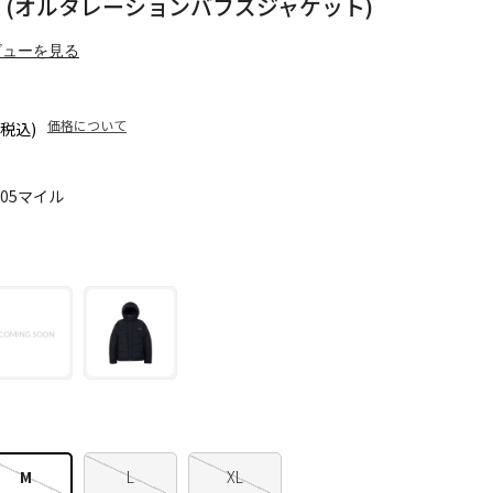
FSJK (オルタレーションバフズジャケット)
ビューを見る
価格について
(税込)
105マイル
M
L
XL