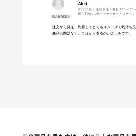
Akki
年代:
40代
性別:
男性
身長:
171～175c
現在実施のスポーツ:
サッカー
スポーツ
注文から発送、到着までとてもスムーズで気持ち良
商品も問題なく、これから着るのが楽しみです。