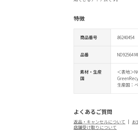
特徴
商品番号
86240454
品番
ND92564 M
素材・生産
＜表地＞NO
国
GreenRec
生産国：
よくあるご質問
返品・キャンセルについて
お
店舗受け取りについて