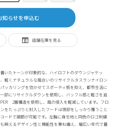
お知らせを申込む
ち着いたトーンが印象的な、ハイロフトのダウンジャケッ
た、軽くナチュラルな風合いのリサイクルタスランナイロン
、パッカリングを効かせてスポーティ感を抑え、都市生活に
の一部にリサイクルダウンを使用し、バッフル感と軽さを追
STOPPER 2層構造を使用し、風の侵入を軽減しています。フロ
ウンをたっぷりと封入したフードは頭部をしっかり覆うこと
ーコードで調節が可能です。左胸に身生地と同色のロゴ刺繍
にも映えるデザイン性と機能性を兼ね備え、幅広い年代で着