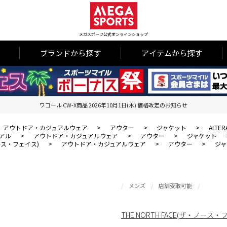
メガスポーツ公式オンラインショップ
ブランドから探す
アイテムから探す
ワコール CW-X商品 2026年10月1日(木) 価格改定のお知らせ
アウトドア・カジュアルウェア
>
アウター
>
ジャケット
>
ALTE
アル
>
アウトドア・カジュアルウェア
>
アウター
>
ジャケット
・ノース・フェイス)
>
アウトドア・カジュアルウェア
>
アウター
>
ジャ
メンズ
店舗受取可能
THE NORTH FACE(ザ・ノース・