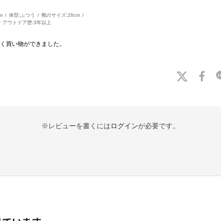
m
体型:
ふつう
靴のサイズ:
26cm
・アウトドア歴:
3年以上
く買い物ができました。
※レビューを書くには
ログイン
が必要です。