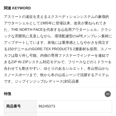
関連 KEYWORD
アスリートの遠征を支えるエクスペディションシステムの象徴的
アウターシェルとして1985年に登場以来、改良が重ねられてき
た、THE NORTH FACEを代表する山岳用アウターシェル。クラシ
ックな雰囲気に見直しながら、環境配慮型のePEメンブレン素材に
アップデートしています。表地には重厚感としなやかさを両立す
る150デニールのGORE-TEX PRODUCTS 2層素材を採用。スノー
カフは取り外し可能。内側の専用ファスナーでインナーを連結で
きるZIP IN ZIPシステム対応モデルで、フリースなどのミドラーを
合わせても動きやすい、ゆとりのあるシルエット。冬山登山から
スノースポーツまで、秋から冬の山岳シーンで活躍するアイテム
です。ジップインジップ(レディース)対応品番
特徴
商品番号
86245073