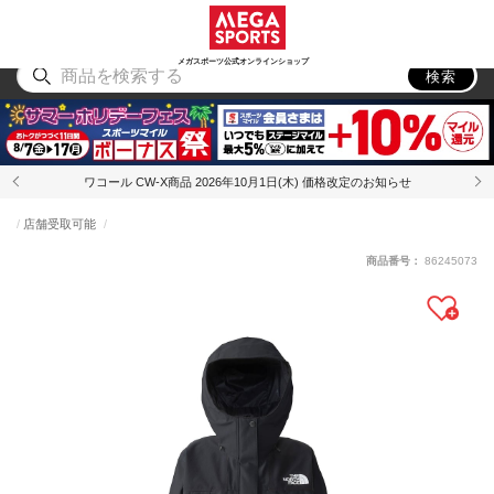
スポーツ
アウトドア
ブランド
アイテム
から探す
から探す
から探す
から探す
メガスポーツ公式オンラインショップ
検索
ワコール CW-X商品 2026年10月1日(木) 価格改定のお知らせ
店舗受取可能
商品番号：
86245073