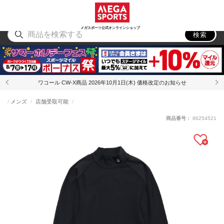
スポーツ
アウトドア
ブランド
アイテム
から探す
から探す
から探す
から探す
メガスポーツ公式オンラインショップ
検索
ワコール CW-X商品 2026年10月1日(木) 価格改定のお知らせ
メンズ
店舗受取可能
商品番号：
86254521