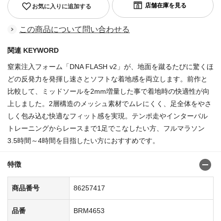
お気に入りに追加する
この商品について問い合わせる
関連 KEYWORD
窒素注入フォーム「DNA FLASH v2」が、地面を蹴るたびに驚くほ
どの反発力を発揮し速さとソフトな着地感を両立します。前作と
比較して、ミッドソールを2mm増量した事で着地時の快適性が向
上しました。2層構造のメッシュ素材でムレにくく、足全体をやさ
しく包み込む快適なフィット感を実現。テンポ走やインターバル
トレーニングからレースまで1足でこなしたい方、フルマラソン
3.5時間～4時間を目指したい方におすすめです。
特徴
商品番号
86257417
品番
BRM4653