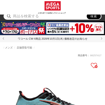
スポーツ
アウトドア
ブランド
アイテム
から探す
から探す
から探す
から探す
メガスポーツ公式オンラインショップ
検索
ワコール CW-X商品 2026年10月1日(木) 価格改定のお知らせ
メンズ
店舗受取可能
商品番号：
86257417