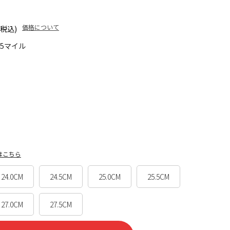
価格について
(税込)
15マイル
はこちら
24.0CM
24.5CM
25.0CM
25.5CM
27.0CM
27.5CM