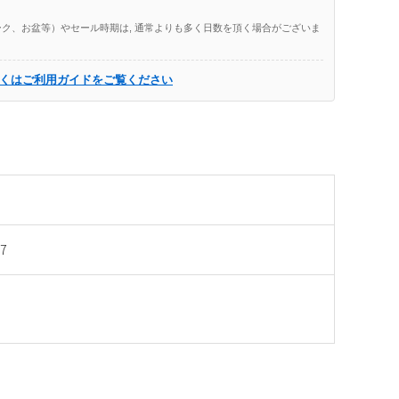
ク、お盆等）やセール時期は, 通常よりも多く日数を頂く場合がございま
くはご利用ガイドをご覧ください
7