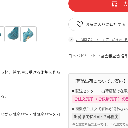
お気に入りに追加する
この商品について問い合わせる
日本バドミントン協会審査合格
吸収材。着地時に受ける衝撃を和ら
。
【商品出荷についてご案内】
■ 配送センター・出荷店舗で在
れる。
ご注文完了（ご決済完了）の
■ 複数点ご注文で在庫が揃わない
ちながら耐摩耗性・耐熱摩耗性を向
出荷までに4日～7日程度
※ご注文商品によっては、１点注文でも