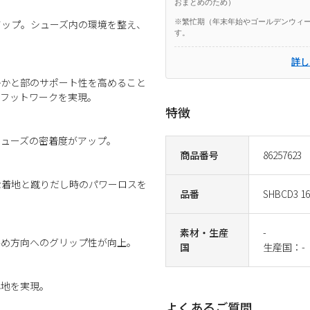
おまとめのため）
※繁忙期（年末年始やゴールデンウィー
アップ。シューズ内の環境を整え、
す。
詳し
かかと部のサポート性を高めること
いフットワークを実現。
特徴
シューズの密着度がアップ。
商品番号
86257623
な着地と蹴りだし時のパワーロスを
品番
SHBCD3 16
素材・生産
-
斜め方向へのグリップ性が向上。
国
生産国：-
心地を実現。
よくあるご質問