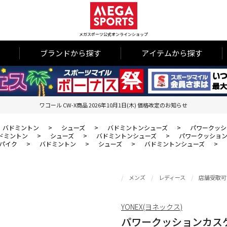
メガスポーツ公式オンラインショップ
ブランドから探す
アイテムから探す
ワコール CW-X商品 2026年10月1日(木) 価格改定のお知らせ
バドミントン
>
シューズ
>
バドミントンシューズ
>
パワークッシ
ドミントン
>
シューズ
>
バドミントンシューズ
>
パワークッション
パイク
>
バドミントン
>
シューズ
>
バドミントンシューズ
>
メンズ
レディース
店舗受取可
YONEX(ヨネックス)
パワークッションカス