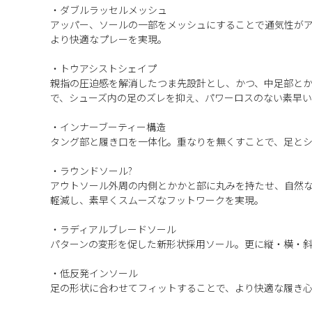
・ダブルラッセルメッシュ
アッパー、ソールの一部をメッシュにすることで通気性が
より快適なプレーを実現。
・トウアシストシェイプ
親指の圧迫感を解消したつま先設計とし、かつ、中足部と
で、シューズ内の足のズレを抑え、パワーロスのない素早
・インナーブーティー構造
タング部と履き口を一体化。重なりを無くすことで、足と
・ラウンドソール?
アウトソール外周の内側とかかと部に丸みを持たせ、自然
軽減し、素早くスムーズなフットワークを実現。
・ラディアルブレードソール
パターンの変形を促した新形状採用ソール。更に縦・横・
・低反発インソール
足の形状に合わせてフィットすることで、より快適な履き