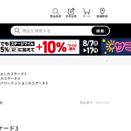
商品検索
会員登録
カート
店舗情報
検索
ョンカスケード3
カスケード3
パワークッションカスケード3
能
商品番号：
86257623
ケード3