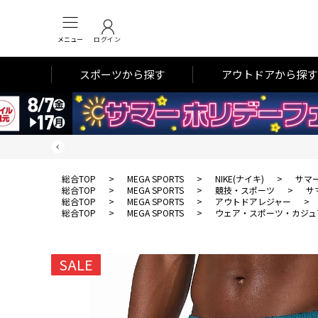
メニュー
ログイン
スポーツから探す
アウトドアから探す
総合TOP
>
MEGA SPORTS
>
NIKE(ナイキ)
>
サマ
総合TOP
>
MEGA SPORTS
>
競技・スポーツ
>
サ
総合TOP
>
MEGA SPORTS
>
アウトドアレジャー
>
総合TOP
>
MEGA SPORTS
>
ウェア・スポーツ・カジュ
SALE