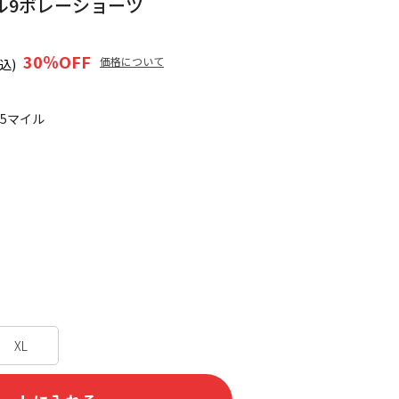
ル9ボレーショーツ
30
％OFF
価格について
込)
85マイル
XL