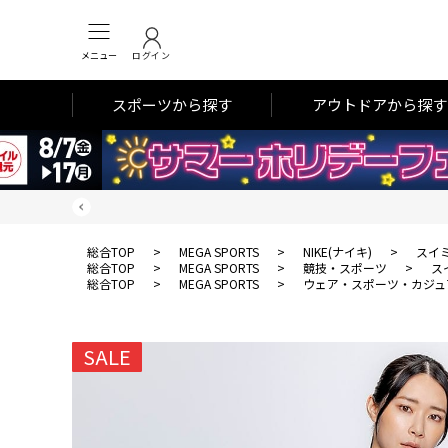
メニュー
ログイン
スポーツから探す
アウトドアから探す
総合TOP
>
MEGA SPORTS
>
NIKE(ナイキ)
>
スイ
総合TOP
>
MEGA SPORTS
>
競技・スポーツ
>
ス
総合TOP
>
MEGA SPORTS
>
ウェア・スポーツ・カジュ
SALE