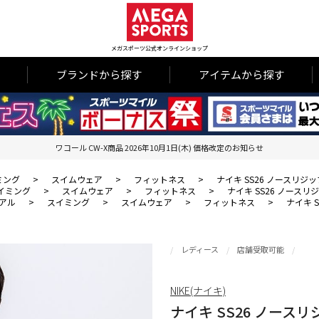
メガスポーツ公式オンラインショップ
ブランドから探す
アイテムから探す
ワコール CW-X商品 2026年10月1日(木) 価格改定のお知らせ
ミング
>
スイムウェア
>
フィットネス
>
ナイキ SS26 ノースリ
イミング
>
スイムウェア
>
フィットネス
>
ナイキ SS26 ノース
アル
>
スイミング
>
スイムウェア
>
フィットネス
>
ナイキ 
レディース
店舗受取可能
NIKE(ナイキ)
ナイキ SS26 ノース