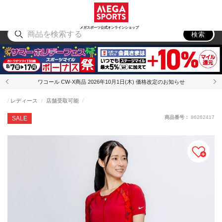
スポーツ
アウトドア
ブランド
アイテム
から探す
から探す
から探す
から探す
メガスポーツ公式オンラインショップ
検索
ワコール CW-X商品 2026年10月1日(木) 価格改定のお知らせ
レディース
店舗受取可能
商品番号：
86262417
SALE