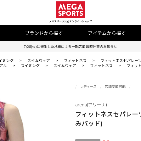
メガスポーツ公式オンラインショップ
ブランドから探す
アイテムから探す
7/28(火)に発生した地震による一部店舗 臨時休業のお知らせ
イミング
>
スイムウェア
>
フィットネス
>
フィットネスセパレーツ
アル
>
スイミング
>
スイムウェア
>
フィットネス
>
フィッ
レディース
店舗受取可能
arena(アリーナ)
フィットネスセパレー
みパッド)