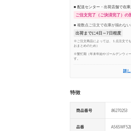
■ 配送センター・出荷店舗で在
ご注文完了（ご決済完了）の
■ 複数点ご注文で在庫が揃わない
出荷までに4日～7日程度
※ご注文商品によっては、１点注文でも
おまとめのため）
※繁忙期（年末年始やゴールデンウィー
す。
詳し
特徴
商品番号
86270253
品番
AS6SWF52