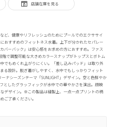
グなど、健康やリフレッシュのためにプールでのエクササイ
ーにおすすめのフィットネス水着。上下が分かれたセパレー
「カバーバック」は安心感をお求めの方におすすめ。ファス
段階で調整可能な大きめカラースナップがトップスとボトム
水中でもめくれ上がりにくい。「差し込みパッド」は取り外
収まる設計。脱ぎ着がしやすく、水中でもしっかりフィット
リーナシーズンテーマ「SUNLIGHT」デザイン。空と色鮮やか
ーフとしたグラッフィックが水中での華やかさを演出。顔映
うなデザイン。※この製品は縫製上、一点一点プリントの柄
予めご了承ください。