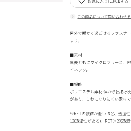
お気に入りに追加する
この商品について問い合わせる
屋外で暖かく過ごせるファスナ
ょう。
■素材
裏表ともにマイクロフリース。密
イネック。
■機能
ポリエステル素材:体から出る水分
があり、しわになりにくい素材で
※RETの数値が低いほど、透湿性が
12(透湿性がある)、RET＞20(透