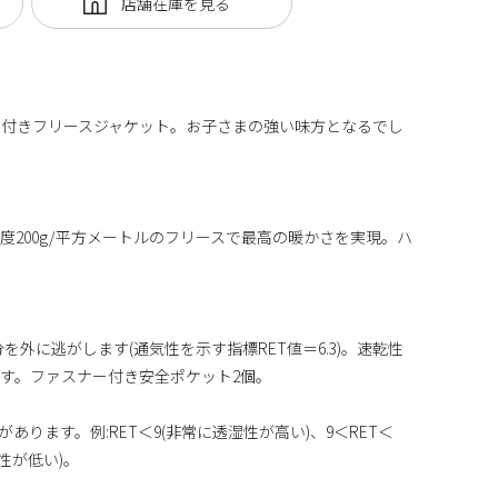
ー付きフリースジャケット。お子さまの強い味方となるでし
度200g/平方メートルのフリースで最高の暖かさを実現。ハ
を外に逃がします(通気性を示す指標RET値＝6.3)。速乾性
す。ファスナー付き安全ポケット2個。
あります。例:RET＜9(非常に透湿性が高い)、9＜RET＜
湿性が低い)。