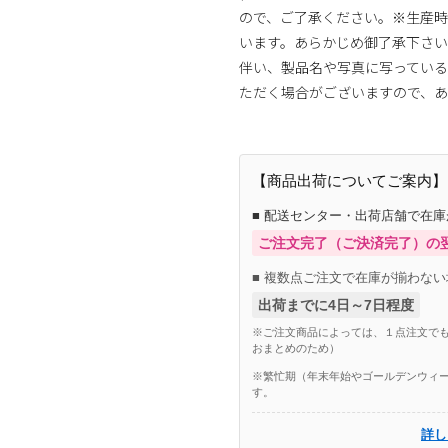
ので、ご了承ください。※生産
います。あらかじめ御了承下さ
伴い、製品名や写真に写ってい
ただく場合がございますので、あ
【商品出荷についてご案内】
■ 配送センター・出荷店舗で在
ご注文完了（ご決済完了）の
■ 複数点ご注文で在庫が揃わない
出荷までに4日～7日程度
※ご注文商品によっては、１点注文でも
おまとめのため）
※繁忙期（年末年始やゴールデンウィー
す。
詳し