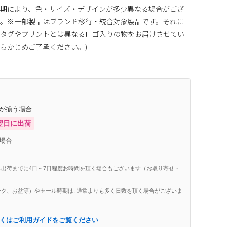
時期により、色・サイズ・デザインが多少異なる場合がござ
い。※一部製品はブランド移行・統合対象製品です。それに
るタグやプリントとは異なるロゴ入りの物をお届けさせてい
らかじめご了承ください。)
庫が揃う場合
翌日に出荷
場合
出荷までに4日～7日程度お時間を頂く場合もございます（お取り寄せ・
ク、お盆等）やセール時期は, 通常よりも多く日数を頂く場合がございま
くはご利用ガイドをご覧ください