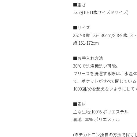
■重さ
235g(10-11歳サイズ:Mサイズ)
■サイズ
XS:7-8 歳 123-130cm/S:8-9 歳 131
歳 161-172cm
■お手入れ方法
30℃で洗濯機洗い可能。
フリースを洗濯する際は、水温3
て、ポケットがすべて閉じている
1000回/分を超えないようにし
■素材
主な生地:100% ポリエステル
裏地:100% ポリエステル
(※デカトロン独自の方法で採寸