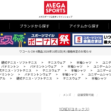
メガスポーツ公式オンラインショップ
ブランドから探す
アイテムから探す
ワコール CW-X商品 2026年10月1日(木) 価格改定のお知らせ
硬式テニス・ソフトテニス
>
テニスウェア
>
半袖シャツ
>
ユニ
バドミントン
>
バドミントンウェア
>
半袖シャツ
>
ユニゲーム
式テニス・ソフトテニス
>
テニスウェア
>
半袖シャツ
>
ユニゲー
ドミントン
>
バドミントンウェア
>
半袖シャツ
>
ユニゲームシャ
アル
>
硬式テニス・ソフトテニス
>
テニスウェア
>
半袖シャツ
メンズ
店舗受取可能
YONEX(ヨネックス)