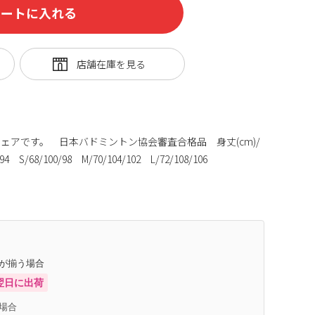
カートに入れる
ェアです。 日本バドミントン協会審査合格品 身丈(cm)/
4 S/68/100/98 M/70/104/102 L/72/108/106
庫が揃う場合
翌日に出荷
場合