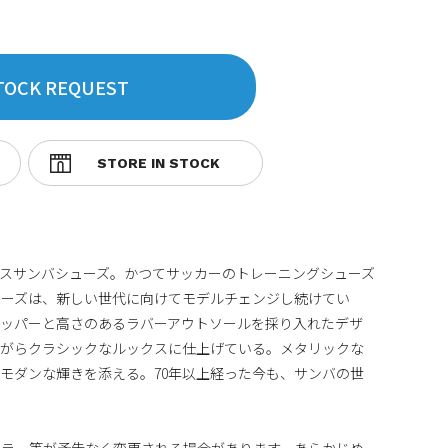
TOCK REQUEST
スサンバシューズ。かつてサッカーのトレーニングシューズ
ューズは、新しい世代に向けてモデルチェンジし続けてい
アッパーと高さのあるラバーアウトソールを採り入れたデザ
ながらクラシックなルックスに仕上げている。メタリックな
モダンな輝きを添える。70年以上経った今も、サンバの世
カラー等が予告なく変更される場合があります。あらかじめ