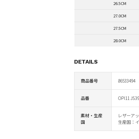
26.5CM
27.0CM
27.5CM
28.0CM
DETAILS
商品番号
86533494
品番
OPI11 JS3
素材・生産
レザーア
国
生産国：