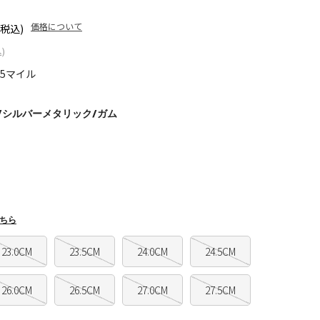
価格について
(税込)
)
95マイル
/シルバーメタリック/ガム
ちら
23.0CM
23.5CM
24.0CM
24.5CM
26.0CM
26.5CM
27.0CM
27.5CM