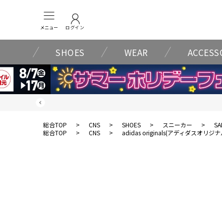
メニュー
ログイン
SHOES
WEAR
ACCESS
総合TOP
>
CNS
>
SHOES
>
スニーカー
>
SA
総合TOP
>
CNS
>
adidas originals(アディダスオリジ