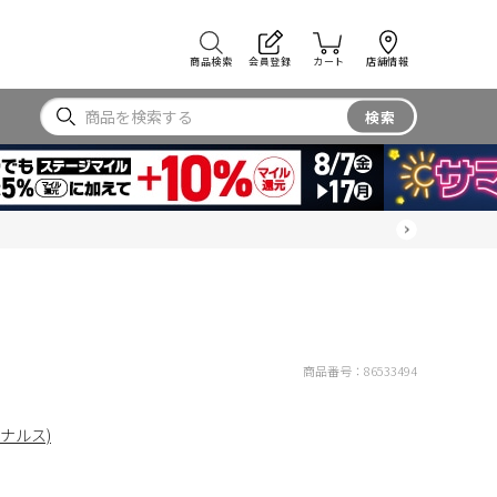
商品検索
会員登録
カート
店舗情報
検索
商品番号：
86533494
リジナルス)