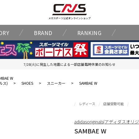
メガスポーツ公式オンラインショップ
ORY
BRAND
RANKING
7/28(火)に発生した地震による一部店舗 臨時休業のお知らせ
MBAE W
ナルス)
>
SHOES
>
スニーカー
>
SAMBAE W
レディース
店舗受取可能
adidasoriginals(アディダスオ
SAMBAE W