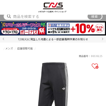
SHOES
WEAR
ACCESSORY
BRAND
RANKING
メガスポーツ公式オンラインショップ
検索
7/28(火)に発生した地震による一部店舗 臨時休業のお知らせ
メンズ
店舗受取可能
商品番号：
86536125