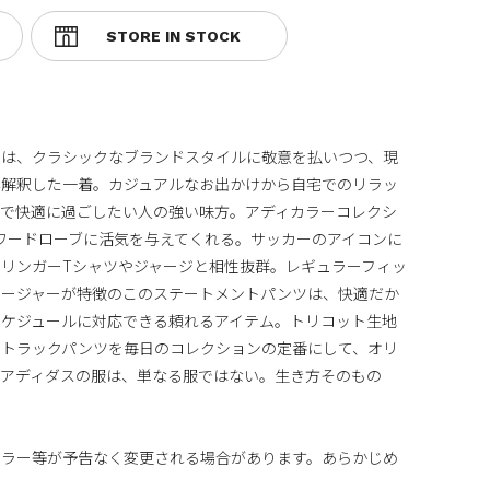
ツは、クラシックなブランドスタイルに敬意を払いつつ、現
再解釈した一着。カジュアルなお出かけから自宅でのリラッ
ュで快適に過ごしたい人の強い味方。アディカラーコレクシ
ワードローブに活気を与えてくれる。サッカーのアイコンに
リンガーTシャツやジャージと相性抜群。レギュラーフィッ
ロージャーが特徴のこのステートメントパンツは、快適だか
スケジュールに対応できる頼れるアイテム。トリコット生地
のトラックパンツを毎日のコレクションの定番にして、オリ
。アディダスの服は、単なる服ではない。生き方そのもの
カラー等が予告なく変更される場合があります。あらかじめ