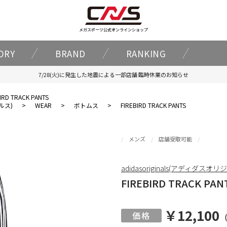
メガスポーツ公式オンラインショップ
ORY
BRAND
RANKING
7/28(火)に発生した地震による一部店舗 臨時休業のお知らせ
IRD TRACK PANTS
ナルス)
>
WEAR
>
ボトムス
>
FIREBIRD TRACK PANTS
メンズ
店舗受取可能
adidasoriginals(アディダスオ
FIREBIRD TRACK PAN
￥12,100