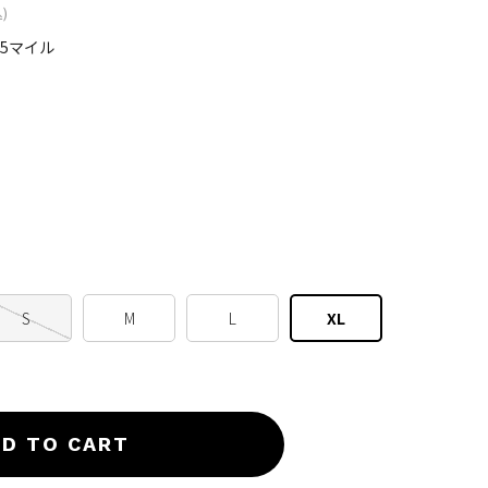
)
05マイル
S
M
L
XL
D TO CART