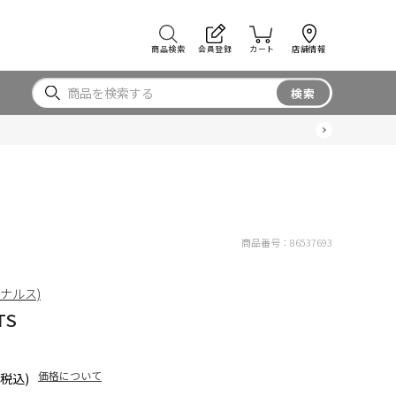
商品検索
会員登録
カート
店舗情報
検索
商品番号：
86537693
リジナルス)
TS
価格について
(税込)