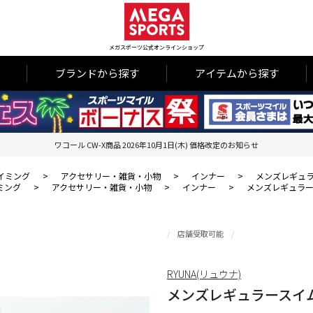
メガスポーツ公式オンラインショップ
ブランドから探す
アイテムから探す
ワコール CW-X商品 2026年10月1日(木) 価格改定のお知らせ
イミング
>
アクセサリー・雑貨・小物
>
インナー
>
メンズレギュ
ミング
>
アクセサリー・雑貨・小物
>
インナー
>
メンズレギュラ
店舗受取可能
RYUNA(リュウナ)
メンズレギュラースイ