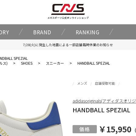
メガスポーツ公式オンラインショップ
ORY
BRAND
RANKING
7/28(火)に発生した地震による一部店舗 臨時休業のお知らせ
NDBALL SPEZIAL
ナルス)
>
SHOES
>
スニーカー
>
HANDBALL SPEZIAL
メンズ
店舗受取可能
adidasoriginals(アディダスオ
HANDBALL SPEZIAL
￥15,950