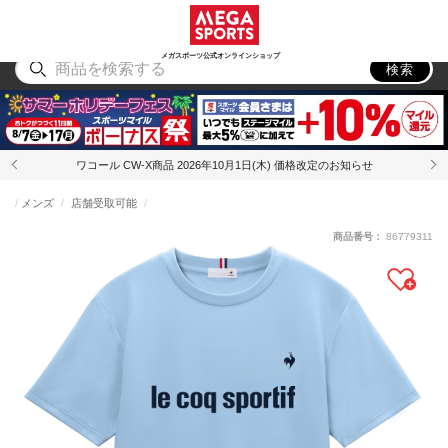
スポーツ
アウトドア
ブランド
アイテム
から探す
から探す
から探す
から探す
メガスポーツ公式オンラインショップ
検索
ワコール CW-X商品 2026年10月1日(木) 価格改定のお知らせ
メンズ
店舗受取可能
商品番号：
86779311