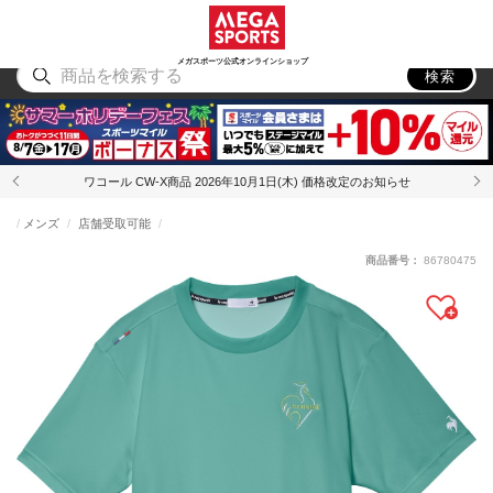
スポーツ
アウトドア
ブランド
アイテム
から探す
から探す
から探す
から探す
メガスポーツ公式オンラインショップ
検索
ワコール CW-X商品 2026年10月1日(木) 価格改定のお知らせ
メンズ
店舗受取可能
商品番号：
86780475