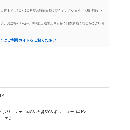
出荷までに4日～7日程度お時間を頂く場合もございます（お取り寄せ・
ク、お盆等）やセール時期は, 通常よりも多く日数を頂く場合がございま
くはご利用ガイドをご覧ください
 BL00
% ポリエステル48% 衿 綿59% ポリエステル41%
ベトナム