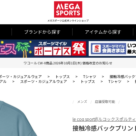
メガスポーツ公式オンラインショップ
ブランドから探す
アイテムから探す
ワコール CW-X商品 2026年10月1日(木) 価格改定のお知らせ
ポーツ・カジュアルウェア
>
トップス
>
Tシャツ
>
接触冷感バック
アル
>
スポーツ・カジュアルウェア
>
トップス
>
Tシャツ
>
メンズ
店舗受取可能
le coq sportif(ルコックスポルテ
接触冷感バックプリン