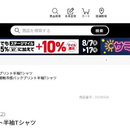
商品検索
会員登録
カート
店舗情報
検索
プリント半袖Tシャツ
接触冷感バックプリント半袖Tシャツ
商品番号：
86780640
ィフ)
ト半袖Tシャツ