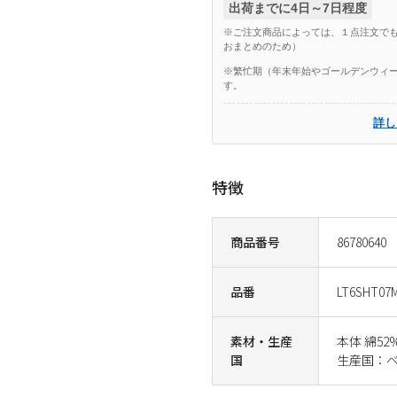
出荷までに4日～7日程度
※ご注文商品によっては、１点注文でも
おまとめのため）
※繁忙期（年末年始やゴールデンウィー
す。
詳し
特徴
商品番号
86780640
品番
LT6SHT07M
素材・生産
本体 綿52
国
生産国：