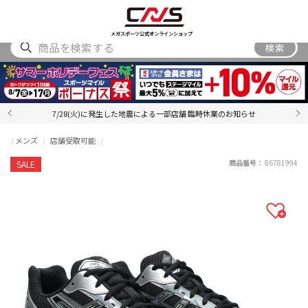
SHOES
WEAR
ACCESSORY
BRAND
RANKING
メガスポーツ公式オンラインショップ
検索
7/28(火)に発生した地震による一部店舗 臨時休業のお知らせ
メンズ
店舗受取可能
商品番号：
86781994
SALE