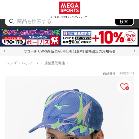
スポーツ
アウトドア
ブランド
アイテム
から探す
から探す
から探す
から探す
メガスポーツ公式オンラインショップ
検索
ワコール CW-X商品 2026年10月1日(木) 価格改定のお知らせ
メンズ
レディース
店舗受取可能
商品番号：
86826443