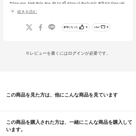
Dáng gọn, hình thức đẹp. Đi lại dễ dàng và thoải mái. Rất hài lòng với
sản phẩm ♥️♥️♥️. Chúc Nike phát triển mạnh mẽ khắp toàn cầu để tất cả
続きを読む
khách hàng biết đến đến và dùng là thích 🫶
参考になった
0
Like!
0
※レビューを書くには
ログイン
が必要です。
この商品を見た方は、他にこんな商品を見ています
この商品を購入された方は、一緒にこんな商品を購入して
います。