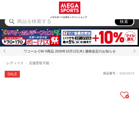
スポーツ
アウトドア
ブランド
アイテム
から探す
から探す
から探す
から探す
メガスポーツ公式オンラインショップ
検索
ワコール CW-X商品 2026年10月1日(木) 価格改定のお知らせ
レディース
店舗受取可能
商品番号：
86829876
SALE