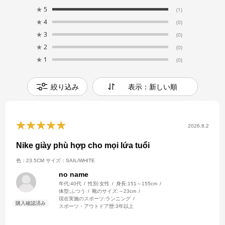
★
5
(1)
★
4
(0)
★
3
(0)
★
2
(0)
★
1
(0)
絞り込み
表示：新しい順
2026.8.2
Nike giày phù hợp cho mọi lứa tuổi
色：23.5CM
サイズ：SAIL/WHITE
no name
年代:
40代
性別:
女性
身長:
151～155cm
体型:
ふつう
靴のサイズ:
～23cm
現在実施のスポーツ:
ランニング
スポーツ・アウトドア歴:
3年以上