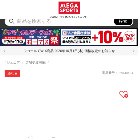
スポーツ
アウトドア
ブランド
アイテム
から探す
から探す
から探す
から探す
メガスポーツ公式オンラインショップ
検索
ワコール CW-X商品 2026年10月1日(木) 価格改定のお知らせ
ジュニア
店舗受取可能
商品番号：
86830684
SALE