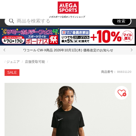
スポーツ
アウトドア
ブランド
アイテム
から探す
から探す
から探す
から探す
メガスポーツ公式オンラインショップ
検索
ワコール CW-X商品 2026年10月1日(木) 価格改定のお知らせ
ジュニア
店舗受取可能
商品番号：
86831120
SALE