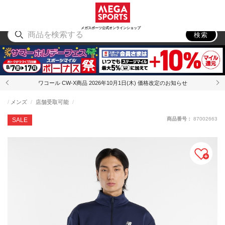
スポーツ
アウトドア
ブランド
アイテム
から探す
から探す
から探す
から探す
メガスポーツ公式オンラインショップ
検索
ワコール CW-X商品 2026年10月1日(木) 価格改定のお知らせ
メンズ
店舗受取可能
商品番号：
87002663
SALE