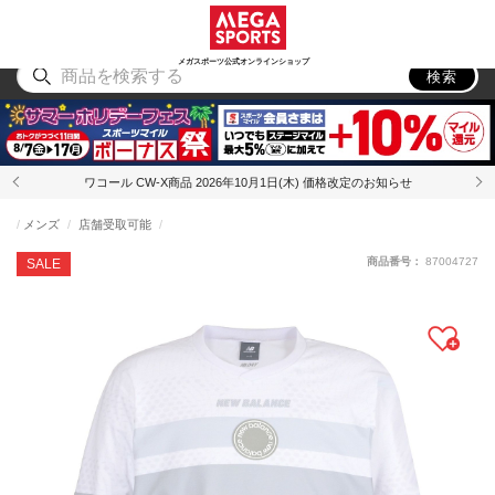
スポーツ
アウトドア
ブランド
アイテム
から探す
から探す
から探す
から探す
メガスポーツ公式オンラインショップ
検索
ワコール CW-X商品 2026年10月1日(木) 価格改定のお知らせ
メンズ
店舗受取可能
商品番号：
87004727
SALE