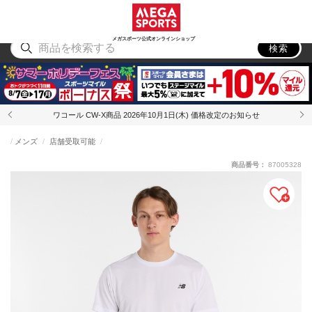
スポーツ
アウトドア
ブランド
アイテム
から探す
から探す
から探す
から探す
メガスポーツ公式オンラインショップ
検索
ワコール CW-X商品 2026年10月1日(木) 価格改定のお知らせ
メンズ
店舗受取可能
商品番号：
87005328