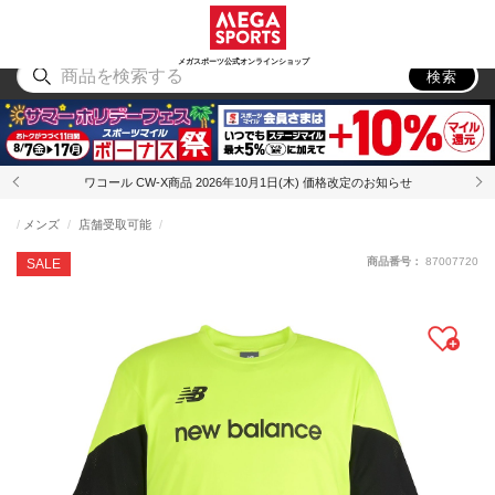
スポーツ
アウトドア
ブランド
アイテム
から探す
から探す
から探す
から探す
メガスポーツ公式オンラインショップ
検索
ワコール CW-X商品 2026年10月1日(木) 価格改定のお知らせ
メンズ
店舗受取可能
商品番号：
87007720
SALE