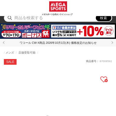
スポーツ
アウトドア
ブランド
アイテム
から探す
から探す
から探す
から探す
メガスポーツ公式オンラインショップ
検索
ワコール CW-X商品 2026年10月1日(木) 価格改定のお知らせ
メンズ
店舗受取可能
商品番号：
87008561
SALE