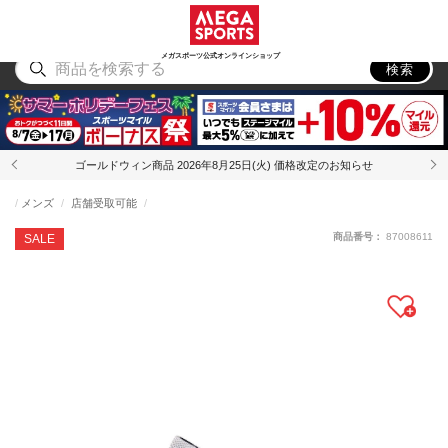
スポーツ
アウトドア
ブランド
アイテム
から探す
から探す
から探す
から探す
メガスポーツ公式オンラインショップ
検索
ゴールドウィン商品 2026年8月25日(火) 価格改定のお知らせ
メンズ
店舗受取可能
商品番号：
87008611
SALE