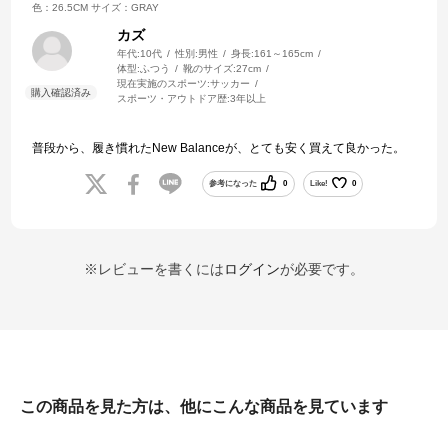
色：26.5CM
サイズ：GRAY
カズ
年代:
10代
性別:
男性
身長:
161～165cm
体型:
ふつう
靴のサイズ:
27cm
現在実施のスポーツ:
サッカー
スポーツ・アウトドア歴:
3年以上
普段から、履き慣れたNew Balanceが、とても安く買えて良かった。
参考になった
0
Like!
0
※レビューを書くには
ログイン
が必要です。
この商品を見た方は、他にこんな商品を見ています