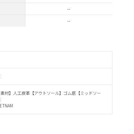
--
--
E
ー素材】人工皮革【アウトソール】ゴム底【ミッドソー
底
ETNAM