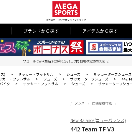
メガスポーツ公式オンラインショップ
ブランドから探す
アイテムから探す
ワコール CW-X商品 2026年10月1日(木) 価格改定のお知らせ
ンス)
>
サッカー・フットサル
>
シューズ
>
サッカーターフシューズ
ッカー・フットサル
>
シューズ
>
サッカーターフシューズ
>
442 T
パイク
>
サッカー・フットサル
>
シューズ
>
サッカーターフシュ
メンズ
店舗受取可能
New Balance(ニューバランス)
442 Team TF V3