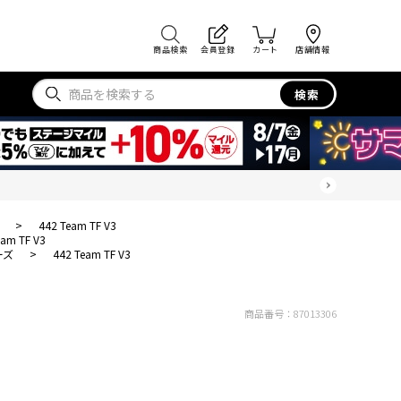
商品検索
会員登録
カート
店舗情報
検索
>
442 Team TF V3
eam TF V3
ーズ
>
442 Team TF V3
商品番号：
87013306