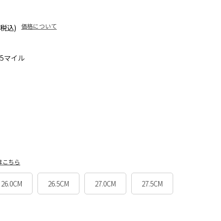
価格について
(税込)
45マイル
はこちら
26.0CM
26.5CM
27.0CM
27.5CM