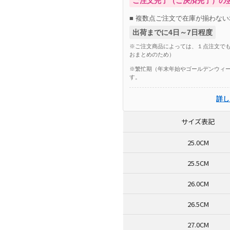
ご注文完了（ご決済完了）の
■ 複数点ご注文で在庫が揃わない
出荷までに4日～7日程度
※ご注文商品によっては、１点注文でも
おまとめのため）
※繁忙期（年末年始やゴールデンウィー
す。
詳し
サイズ表記
25.0CM
25.5CM
26.0CM
26.5CM
27.0CM