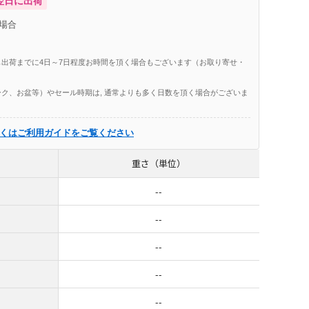
翌日に出荷
場合
出荷までに4日～7日程度お時間を頂く場合もございます（お取り寄せ・
ク、お盆等）やセール時期は, 通常よりも多く日数を頂く場合がございま
くはご利用ガイドをご覧ください
重さ（単位）
--
--
--
--
--