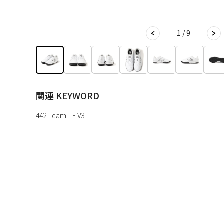
1 / 9
関連 KEYWORD
442 Team TF V3