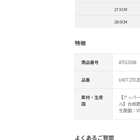
27.5CM
28.0CM
特徴
商品番号
87013306
品番
U43T27D2
素材・生産
【アッパ
国
ル】合成
生産国：VI
よくあるご質問