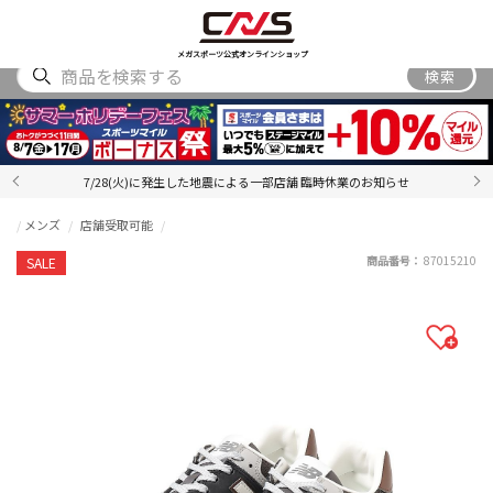
SHOES
WEAR
ACCESSORY
BRAND
RANKING
メガスポーツ公式オンラインショップ
検索
7/28(火)に発生した地震による一部店舗 臨時休業のお知らせ
メンズ
店舗受取可能
商品番号：
87015210
SALE