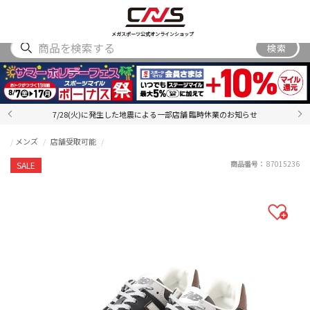
SHOES
WEAR
ACCESSORY
BRAND
RANKING
メガスポーツ公式オンラインショップ
検索
7/28(火)に発生した地震による一部店舗 臨時休業のお知らせ
メンズ
店舗受取可能
商品番号：
87015236
SALE