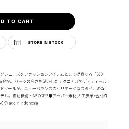
D TO CART
ングシューズをファッションアイテムとして提案する「530」
が新登場。パーツの多さを活かしたテクニカルでディティール
ミッドソールが、ニューバランスのヘリテージなスタイルのな
ル。搭載機能・ABZORB●アッパー素材:人工皮革/合成繊
de in Indonesia