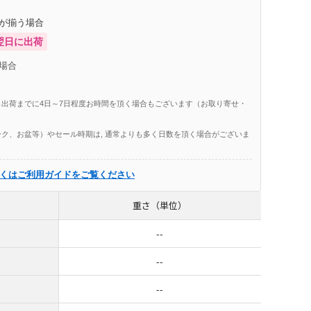
庫が揃う場合
翌日に出荷
場合
出荷までに4日～7日程度お時間を頂く場合もございます（お取り寄せ・
ク、お盆等）やセール時期は, 通常よりも多く日数を頂く場合がございま
くはご利用ガイドをご覧ください
重さ（単位）
--
--
--