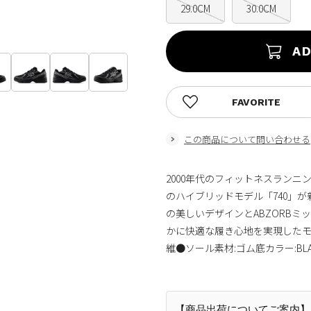
29.0CM
30.0CM
AD
FAVORITE
この商品について問い合わせる
2000年代のフィットネスランニ
のハイブリッドモデル「740」
の美しいデザインとABZORB
かに快適な履き心地を実現したモデ
維●ソール素材:ゴム底カラー:BLACKMa
【商品出荷についてご案内】