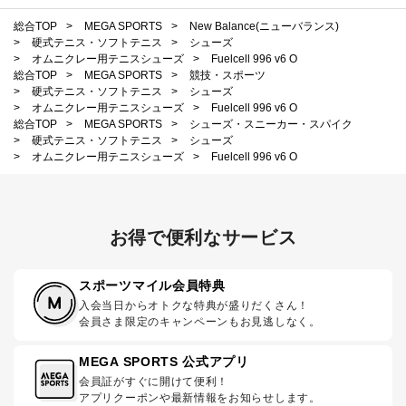
総合TOP
>
MEGA SPORTS
>
New Balance(ニューバランス)
>
硬式テニス・ソフトテニス
>
シューズ
>
オムニクレー用テニスシューズ
>
Fuelcell 996 v6 O
総合TOP
>
MEGA SPORTS
>
競技・スポーツ
>
硬式テニス・ソフトテニス
>
シューズ
>
オムニクレー用テニスシューズ
>
Fuelcell 996 v6 O
総合TOP
>
MEGA SPORTS
>
シューズ・スニーカー・スパイク
>
硬式テニス・ソフトテニス
>
シューズ
>
オムニクレー用テニスシューズ
>
Fuelcell 996 v6 O
お得で便利なサービス
スポーツマイル会員特典
入会当日からオトクな特典が盛りだくさん！
会員さま限定のキャンペーンもお見逃しなく。
MEGA SPORTS 公式アプリ
会員証がすぐに開けて便利！
アプリクーポンや最新情報をお知らせします。