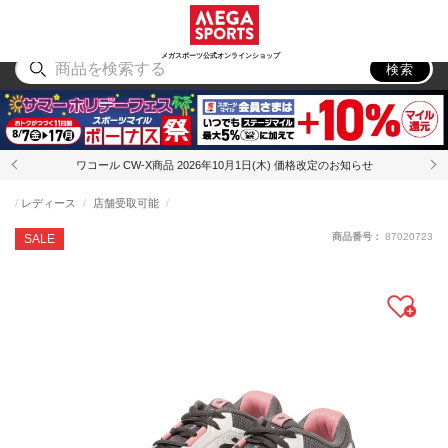
スポーツ
アウトドア
ブランド
アイテム
から探す
から探す
から探す
から探す
メガスポーツ公式オンラインショップ
検索
ワコール CW-X商品 2026年10月1日(木) 価格改定のお知らせ
レディース
店舗受取可能
商品番号：
87020723
SALE