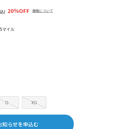
20
％OFF
価格について
込)
15マイル
O
XO
お知らせを申込む