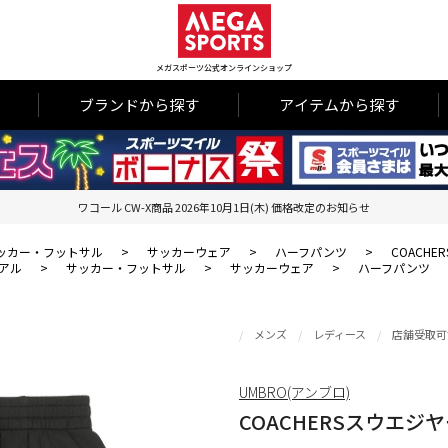
メガスポーツ公式オンラインショップ
ブランドから探す
アイテムから探す
ワコール CW-X商品 2026年10月1日(木) 価格改定のお知らせ
ッカー・フットサル
>
サッカーウェア
>
ハーフパンツ
>
COACH
アル
>
サッカー・フットサル
>
サッカーウェア
>
ハーフパンツ
メンズ
レディース
店舗受取可
UMBRO(アンブロ)
COACHERSスウエジ