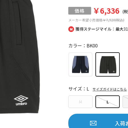
￥6,336
(税
メーカー希望小売価格
￥7,920(税込)
獲得ステージマイル：最大
3
カラー：BK00
サイズ：L
サイズガイドはこちら
M
L
入荷