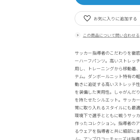
お気に入りに追加する
この商品について問い合わせる
サッカー指導者のこだわりを徹底的
ーハーフパンツ。高いストレッ
用し、トレーニングから移動着
テム。ダンボールニット特有の
動きに追従する高いストレッチ
を装備した実用性。しゃがんだ
を持たせたシルエット。サッカ
常に取り入れるスタイルにも最適な一
環境下で選手とともに戦うサッ
作ったコレクション。指導者の
るウェアを指導者と共に細部に
ム。アンブロコーチャーズは指導者