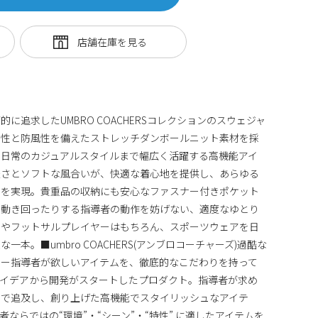
に追求したUMBRO COACHERSコレクションのスウェジャ
チ性と防風性を備えたストレッチダンボールニット素材を採
、日常のカジュアルスタイルまで幅広く活躍する高機能アイ
軽さとソフトな風合いが、快適な着心地を提供し、あらゆる
性を実現。貴重品の収納にも安心なファスナー付きポケット
り動き回ったりする指導者の動作を妨げない、適度なゆとり
ーやフットサルプレイヤーはもちろん、スポーツウェアを日
本。■umbro COACHERS(アンブロコーチャーズ)過酷な
カー指導者が欲しいアイテムを、徹底的なこだわりを持って
アイデアから開発がスタートしたプロダクト。指導者が求め
まで追及し、創り上げた高機能でスタイリッシュなアイテ
ならではの“環境”・“シーン”・“特性” に適したアイテムを