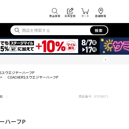
商品検索
会員登録
カート
店舗情報
検索
ERSスウエジヤーハーフP
>
COACHERSスウエジヤーハーフP
能
商品番号：
87038071
ヤーハーフP