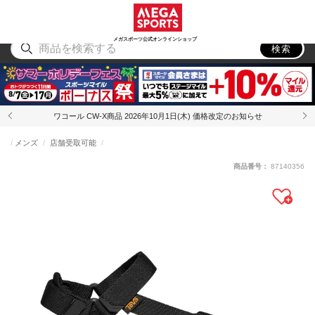
スポーツ
アウトドア
ブランド
アイテム
から探す
から探す
から探す
から探す
メガスポーツ公式オンラインショップ
検索
ワコール CW-X商品 2026年10月1日(木) 価格改定のお知らせ
メンズ
店舗受取可能
商品番号：
87140356