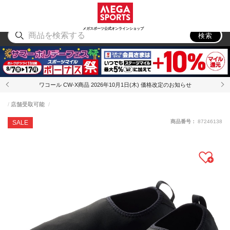
スポーツ
アウトドア
ブランド
アイテム
から探す
から探す
から探す
から探す
メガスポーツ公式オンラインショップ
検索
ワコール CW-X商品 2026年10月1日(木) 価格改定のお知らせ
店舗受取可能
商品番号：
87246138
SALE