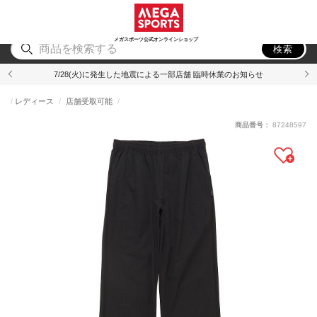
スポーツ
アウトドア
ブランド
アイテム
から探す
から探す
から探す
から探す
メガスポーツ公式オンラインショップ
検索
7/28(火)に発生した地震による一部店舗 臨時休業のお知らせ
レディース
店舗受取可能
商品番号：
87248597