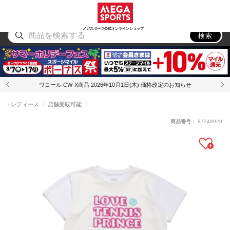
スポーツ
アウトドア
ブランド
アイテム
から探す
から探す
から探す
から探す
メガスポーツ公式オンラインショップ
検索
ワコール CW-X商品 2026年10月1日(木) 価格改定のお知らせ
レディース
店舗受取可能
商品番号：
87248928