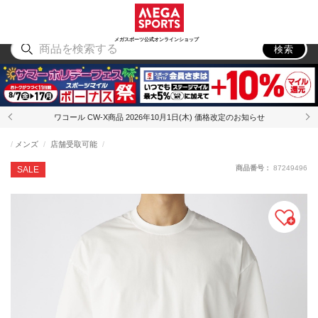
スポーツ
アウトドア
ブランド
アイテム
から探す
から探す
から探す
から探す
メガスポーツ公式オンラインショップ
検索
ワコール CW-X商品 2026年10月1日(木) 価格改定のお知らせ
メンズ
店舗受取可能
商品番号：
87249496
SALE